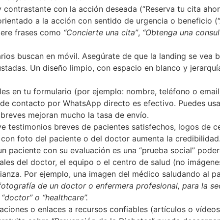
contrastante con la acción deseada (“Reserva tu cita ahor
to orientado a la acción con sentido de urgencia o beneficio 
giere frases como
“Concierte una cita”
,
“Obtenga una consult
ios buscan en móvil. Asegúrate de que la landing se vea bi
stadas. Un diseño limpio, con espacio en blanco y jerarquía 
les en tu formulario (por ejemplo: nombre, teléfono o em
n de contacto por WhatsApp directo es efectivo. Puedes usa
s breves mejoran mucho la tasa de envío.
ye testimonios breves de pacientes satisfechos, logos de c
con foto del paciente o del doctor aumenta la credibilida
 un paciente con su evaluación es una “prueba social” poder
les del doctor, el equipo o el centro de salud (no imágene
nfianza. Por ejemplo, una imagen del médico saludando al 
fotografía de un doctor o enfermera profesional, para la s
doctor” o “healthcare”.
caciones o enlaces a recursos confiables (artículos o víde