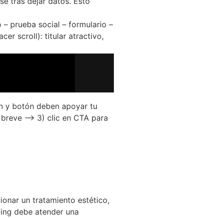
se tras dejar datos. Esto
o – prueba social – formulario –
er scroll): titular atractivo,
en y botón deben apoyar tu
a breve –> 3) clic en CTA para
onar un tratamiento estético,
nding debe atender una