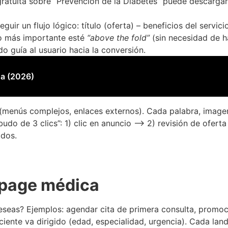
gratuita sobre “Prevención de la Diabetes” puede descargar
uir un flujo lógico: título (oferta) – beneficios del servici
lo más importante esté
“above the fold”
(sin necesidad de hac
o guía al usuario hacia la conversión.
na (2026)
s (menús complejos, enlaces externos). Cada palabra, imag
udo de 3 clics”: 1) clic en anuncio –> 2) revisión de ofert
ados.
g page médica
seas? Ejemplos: agendar cita de primera consulta, promoci
aciente va dirigido (edad, especialidad, urgencia). Cada la