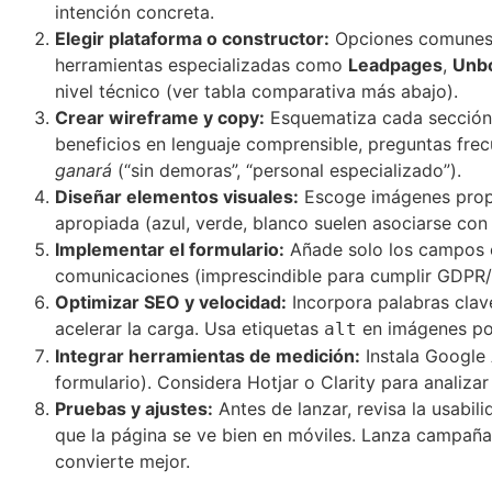
intención concreta.
Elegir plataforma o constructor:
Opciones comune
herramientas especializadas como
Leadpages
,
Unb
nivel técnico (ver tabla comparativa más abajo).
Crear wireframe y copy:
Esquematiza cada sección (
beneficios en lenguaje comprensible, preguntas frec
ganará
(“sin demoras”, “personal especializado”).
Diseñar elementos visuales:
Escoge imágenes propia
apropiada (azul, verde, blanco suelen asociarse con
Implementar el formulario:
Añade solo los campos es
comunicaciones (imprescindible para cumplir GDPR
Optimizar SEO y velocidad:
Incorpora palabras clave
acelerar la carga. Usa etiquetas
en imágenes por
alt
Integrar herramientas de medición:
Instala Google 
formulario). Considera Hotjar o Clarity para analiza
Pruebas y ajustes:
Antes de lanzar, revisa la usabil
que la página se ve bien en móviles. Lanza campañas
convierte mejor.