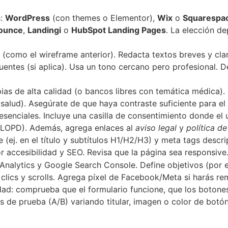
s:
WordPress
(con themes o Elementor),
Wix
o
Squarespa
ounce
,
Landingi
o
HubSpot Landing Pages
. La elección d
como el wireframe anterior). Redacta textos breves y claro
uentes (si aplica). Usa un tono cercano pero profesional. 
s de alta calidad (o bancos libres con temática médica). 
 salud). Asegúrate de que haya contraste suficiente para el
enciales. Incluye una casilla de consentimiento donde el u
/LOPD). Además, agrega enlaces al
aviso legal
y
política d
 (ej. en el título y subtítulos H1/H2/H3) y meta tags descri
 accesibilidad y SEO. Revisa que la página sea responsive
Analytics y Google Search Console. Define objetivos (por e
r clics y scrolls. Agrega píxel de Facebook/Meta si harás re
idad: comprueba que el formulario funcione, que los botones
 de prueba (A/B) variando titular, imagen o color de botó