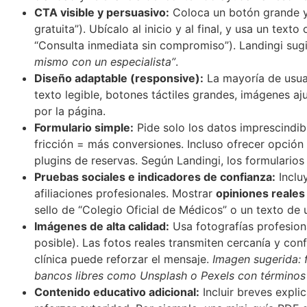
CTA visible y persuasivo:
Coloca un botón grande y 
gratuita”). Ubícalo al inicio y al final, y usa un tex
“Consulta inmediata sin compromiso”). Landingi su
mismo con un especialista”
.
Diseño adaptable (responsive):
La mayoría de usuar
texto legible, botones táctiles grandes, imágenes aju
por la página.
Formulario simple:
Pide solo los datos imprescindib
fricción = más conversiones. Incluso ofrecer opció
plugins de reservas. Según Landingi, los formulario
Pruebas sociales e indicadores de confianza:
Inclu
afiliaciones profesionales. Mostrar
opiniones reales
sello de “Colegio Oficial de Médicos” o un texto de
Imágenes de alta calidad:
Usa fotografías profesiona
posible). Las fotos reales transmiten cercanía y co
clínica puede reforzar el mensaje.
Imagen sugerida: 
bancos libres como Unsplash o Pexels con términos “
Contenido educativo adicional:
Incluir breves expli