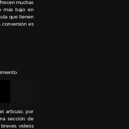
 ofrecen muchas
o más bajo en
ula que tienen
a conversión es
imiento.
l artículo, por
una sección de
 breves vídeos