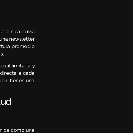
a clínica envía
 una newsletter
rtura promedio
s.
 útil limitada y
directa a cada
ón, tienen una
lud
línica como una