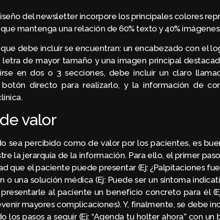
iseño del newsletter incorpore los principales colores rep
 y que mantenga una relación de 60% texto y 40% imágenes
que debe incluir se encuentran: un encabezado con el logo
en letra de mayor tamaño y una imagen principal destacad
dirse en dos o 3 secciones, debe incluir un claro llama
botón directo para realizarlo, y la información de co
línica.
de valor
do sea percibido como de valor por los pacientes, es bue
re la jerarquía de la información. Para ello, el primer pas
 que el paciente puede presentar (Ej: ¿Palpitaciones fuer
 o una solución médica (Ej: Puede ser un síntoma indicativ
 presentarle al paciente un beneficio concreto para él (E
enir mayores complicaciones). Y, finalmente, se debe inc
do los pasos a seguir (Ej: “Agenda tu holter ahora” con un 