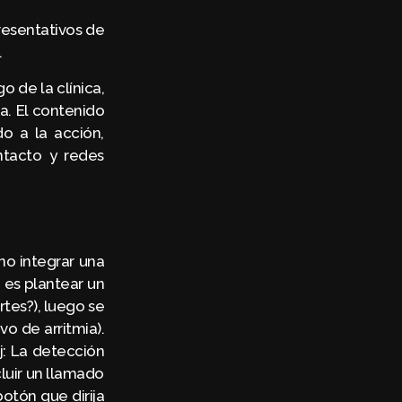
resentativos de
.
 de la clínica,
a. El contenido
do a la acción,
ntacto y redes
no integrar una
o es plantear un
tes?), luego se
o de arritmia).
j: La detección
luir un llamado
botón que dirija