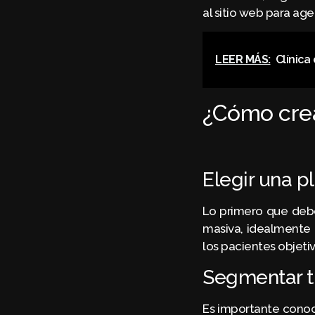
al sitio web para age
LEER MÁS:
Clínica
¿Cómo crea
Elegir una p
Lo primero que debe
masiva, idealmente 
los pacientes objetiv
Segmentar tu
Es importante conoc