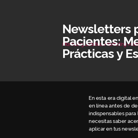
Newsletters 
Pacientes: M
Marketing Estético
,
Marketing Médi
Prácticas y E
En esta era digital 
en línea antes de d
indispensables para 
necesitas saber ace
aplicar en tus newsle